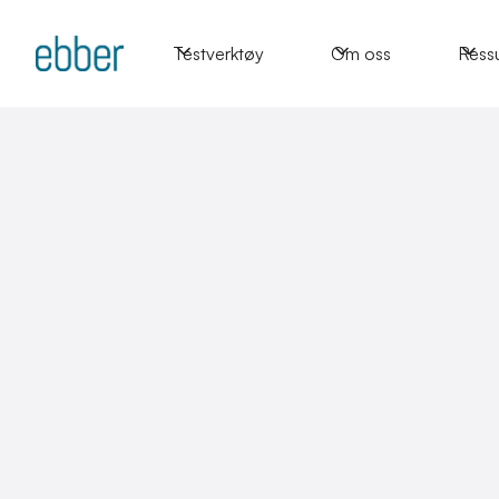
Testverktøy
Om oss
Ress