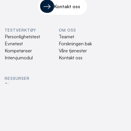
Kontakt oss
TESTVERKTØY
OM OSS
Personlighetstest
Teamet
Evnetest
Forskningen bak
Kompetanser
Våre tjenester
Intervjumodul
Kontakt oss
RESSURSER
Blogg
Webinar
Kundehistorier
Nyhetsbrev
For kandidater